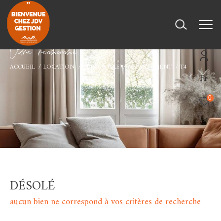
V
o
r
e
r
e
c
e
c
e
ACCUEIL
LOCATION
LEROUVILLE
APPARTEMENT
T4
Fr
0
DÉSOLÉ
aucun bien ne correspond à vos critères de recherche