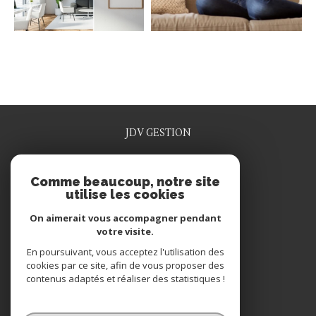
JDV GESTION
0329915641
Comme beaucoup, notre site
jdv.gestion@wanadoo.fr
utilise les cookies
1 rue rené grosdidier
55200
commercy
On aimerait vous accompagner pendant
votre visite.
En poursuivant, vous acceptez l'utilisation des
NOUS SUIVRE SUR
cookies par ce site, afin de vous proposer des
contenus adaptés et réaliser des statistiques !