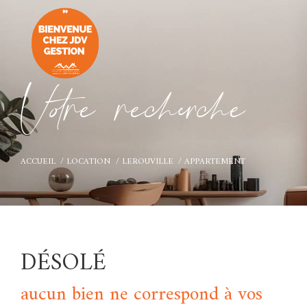
V
o
r
e
r
e
c
e
c
e
ACCUEIL
LOCATION
LEROUVILLE
APPARTEMENT
DÉSOLÉ
aucun bien ne correspond à vos