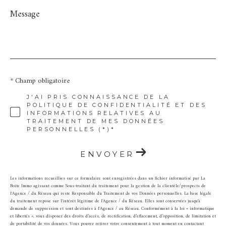
Message
*
* Champ obligatoire
J'AI PRIS CONNAISSANCE DE LA
POLITIQUE DE CONFIDENTIALITÉ ET DES
INFORMATIONS RELATIVES AU
TRAITEMENT DE MES DONNÉES
PERSONNELLES (*)*
ENVOYER
Les informations recueillies sur ce formulaire sont enregistrées dans un fichier informatisé par La
Boite Immo agissant comme Sous-traitant du traitement pour la gestion de la clientèle/prospects de
l'Agence / du Réseau qui reste Responsable du Traitement de vos Données personnelles. La base légale
du traitement repose sur l'intérêt légitime de l'Agence / du Réseau. Elles sont conservées jusqu'à
demande de suppression et sont destinées à l'Agence / au Réseau. Conformément à la loi « informatique
et libertés », vous disposez des droits d’accès, de rectification, d’effacement, d’opposition, de limitation et
de portabilité de vos données. Vous pouvez retirer votre consentement à tout moment en contactant