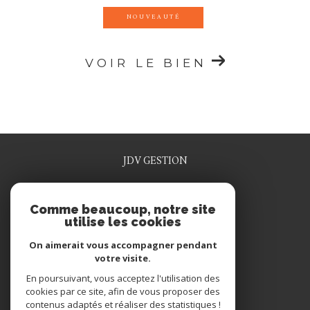
NOUVEAUTÉ
VOIR LE BIEN
JDV GESTION
0329915641
Comme beaucoup, notre site
jdv.gestion@wanadoo.fr
utilise les cookies
1 rue rené grosdidier
55200
commercy
On aimerait vous accompagner pendant
votre visite.
En poursuivant, vous acceptez l'utilisation des
NOUS SUIVRE SUR
cookies par ce site, afin de vous proposer des
contenus adaptés et réaliser des statistiques !