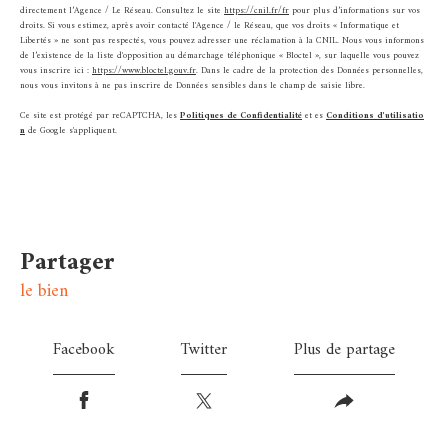
directement l’Agence / Le Réseau. Consultez le site
https://cnil.fr/fr
pour plus d’informations sur vos
droits. Si vous estimez, après avoir contacté l'Agence / le Réseau, que vos droits « Informatique et
Libertés » ne sont pas respectés, vous pouvez adresser une réclamation à la CNIL. Nous vous informons
de l’existence de la liste d'opposition au démarchage téléphonique « Bloctel », sur laquelle vous pouvez
vous inscrire ici :
https://www.bloctel.gouv.fr
. Dans le cadre de la protection des Données personnelles,
nous vous invitons à ne pas inscrire de Données sensibles dans le champ de saisie libre.
Ce site est protégé par reCAPTCHA, les
Politiques de Confidentialité
et es
Conditions d'utilisatio
n
de Google s'appliquent.
partager
le bien
Facebook
Twitter
Plus de partage