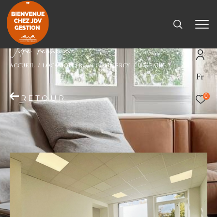
V
o
r
e
r
e
c
e
c
e
ACCUEIL
LOCATION PRO
COMMERCY
BUREAUX
Fr
0
RETOUR