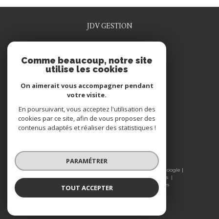
JDV GESTION
0329915641
Comme beaucoup, notre site
jdv.gestion@wanadoo.fr
utilise les cookies
1 rue rené grosdidier
55200
commercy
On aimerait vous accompagner pendant
votre visite.
En poursuivant, vous acceptez l'utilisation des
NOUS SUIVRE SUR
cookies par ce site, afin de vous proposer des
contenus adaptés et réaliser des statistiques !
PARAMÉTRER
© 2026 | Tous droits réservés | Traduction powered by Google |
Plan du site
Nos honoraires
Mentions légales
Admin
Nos liens
Politique RGPD
Cookies
TOUT ACCEPTER