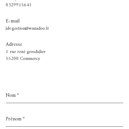
0329915641
E-mail
jdv.gestion@wanadoo.fr
Adresse
1 rue rené grosdidier
55200 Commercy
Nom
*
Prénom
*