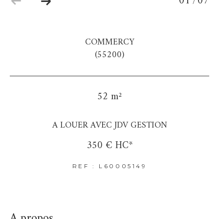
01
07
/
COMMERCY
(55200)
52 m²
A LOUER AVEC JDV GESTION
350 €
HC*
REF : L60005149
a propos