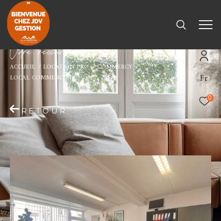
V
o
r
e
r
e
c
e
c
e
ACCUEIL
LOCATION PRO
COMMERCY
Fr
LOCAL COMMERCIAL
0
RETOUR