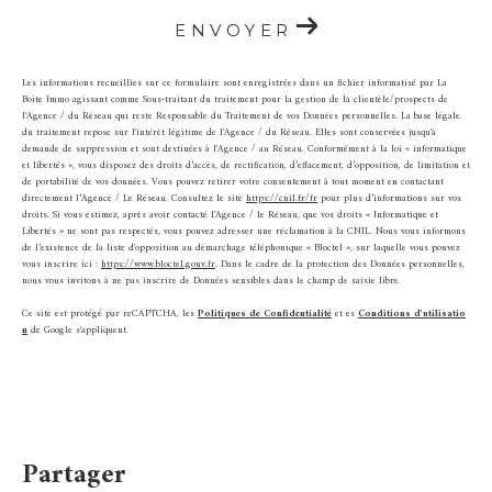
ENVOYER
Les informations recueillies sur ce formulaire sont enregistrées dans un fichier informatisé par La
Boite Immo agissant comme Sous-traitant du traitement pour la gestion de la clientèle/prospects de
l'Agence / du Réseau qui reste Responsable du Traitement de vos Données personnelles. La base légale
du traitement repose sur l'intérêt légitime de l'Agence / du Réseau. Elles sont conservées jusqu'à
demande de suppression et sont destinées à l'Agence / au Réseau. Conformément à la loi « informatique
et libertés », vous disposez des droits d’accès, de rectification, d’effacement, d’opposition, de limitation et
de portabilité de vos données. Vous pouvez retirer votre consentement à tout moment en contactant
directement l’Agence / Le Réseau. Consultez le site
https://cnil.fr/fr
pour plus d’informations sur vos
droits. Si vous estimez, après avoir contacté l'Agence / le Réseau, que vos droits « Informatique et
Libertés » ne sont pas respectés, vous pouvez adresser une réclamation à la CNIL. Nous vous informons
de l’existence de la liste d'opposition au démarchage téléphonique « Bloctel », sur laquelle vous pouvez
vous inscrire ici :
https://www.bloctel.gouv.fr
. Dans le cadre de la protection des Données personnelles,
nous vous invitons à ne pas inscrire de Données sensibles dans le champ de saisie libre.
Ce site est protégé par reCAPTCHA, les
Politiques de Confidentialité
et es
Conditions d'utilisatio
n
de Google s'appliquent.
partager