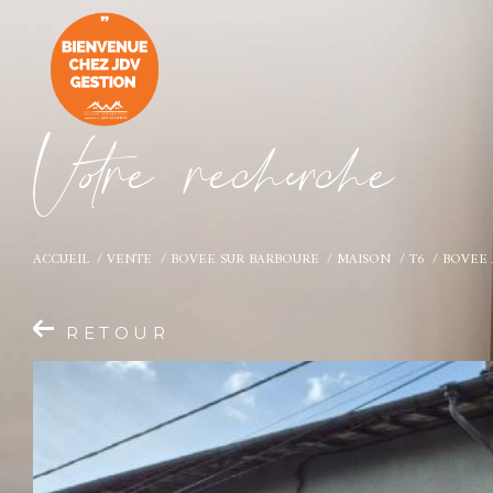
V
o
r
e
r
e
c
e
c
e
ACCUEIL
VENTE
BOVEE SUR BARBOURE
MAISON
T6
BOVEE 
RETOUR