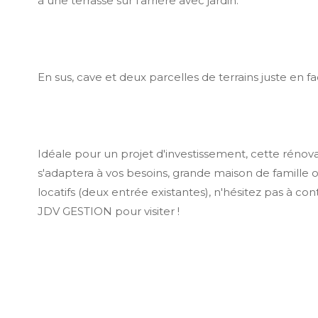
à une terrasse sur l'arrière avec jardin.
En sus, cave et deux parcelles de terrains juste en f
Idéale pour un projet d'investissement, cette rénov
s'adaptera à vos besoins, grande maison de famille 
locatifs (deux entrée existantes), n'hésitez pas à co
JDV GESTION pour visiter !