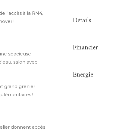
e l'accès à la RN4,
Détails
nover !
Financier
une spacieuse
'eau, salon avec
Energie
t grand grenier
plémentaires !
telier donnent accès