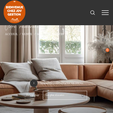
V
o
r
e
r
e
c
e
c
e
ACCUEIL
VENTE
SORCY ST MARTIN
Fr
0
1
Annonce(s) trouvée(s) selon vos critères
Trier par
Les plus récentes