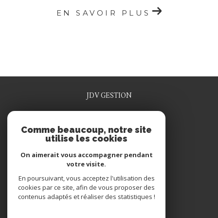
EN SAVOIR PLUS
JDV GESTION
0329915641
Comme beaucoup, notre site
jdv.gestion@wanadoo.fr
utilise les cookies
1 rue rené grosdidier
55200
commercy
On aimerait vous accompagner pendant
votre visite.
En poursuivant, vous acceptez l'utilisation des
NOUS SUIVRE SUR
cookies par ce site, afin de vous proposer des
contenus adaptés et réaliser des statistiques !