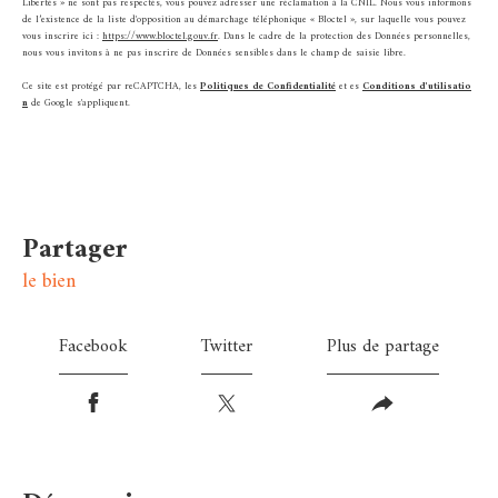
Libertés » ne sont pas respectés, vous pouvez adresser une réclamation à la CNIL. Nous vous informons
de l’existence de la liste d'opposition au démarchage téléphonique « Bloctel », sur laquelle vous pouvez
vous inscrire ici :
https://www.bloctel.gouv.fr
. Dans le cadre de la protection des Données personnelles,
nous vous invitons à ne pas inscrire de Données sensibles dans le champ de saisie libre.
Ce site est protégé par reCAPTCHA, les
Politiques de Confidentialité
et es
Conditions d'utilisatio
n
de Google s'appliquent.
partager
le bien
Facebook
Twitter
Plus de partage