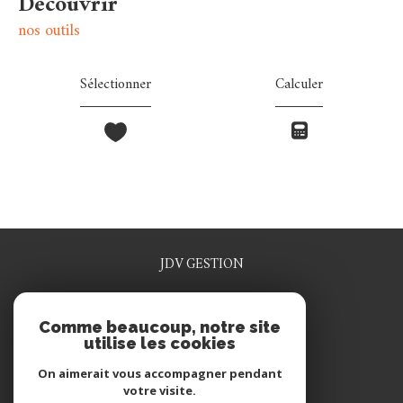
découvrir
nos outils
Sélectionner
Calculer
JDV GESTION
0329915641
Comme beaucoup, notre site
jdv.gestion@wanadoo.fr
utilise les cookies
1 rue rené grosdidier
55200
commercy
On aimerait vous accompagner pendant
votre visite.