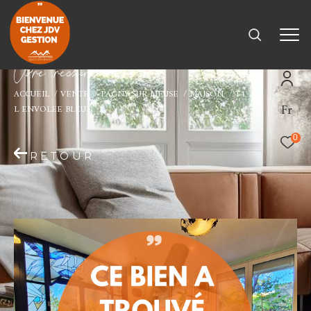
V
o
r
e
r
e
c
e
c
e
ACCUEIL
VENTE
PAGNY SUR MEUSE
MAISON
T4
Fr
L ENVOLEE BLEUE
0
RETOUR