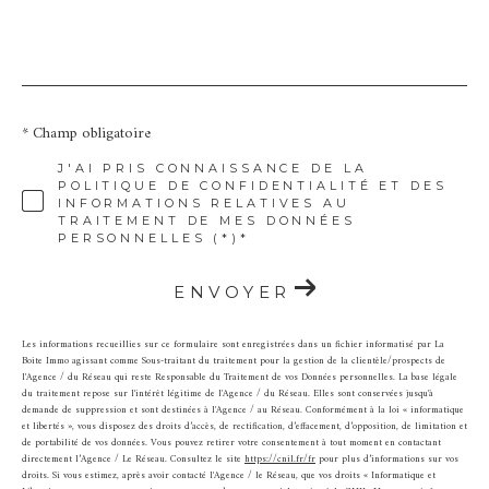
*
* Champ obligatoire
J'AI PRIS CONNAISSANCE DE LA
POLITIQUE DE CONFIDENTIALITÉ ET DES
INFORMATIONS RELATIVES AU
TRAITEMENT DE MES DONNÉES
PERSONNELLES (*)*
ENVOYER
Les informations recueillies sur ce formulaire sont enregistrées dans un fichier informatisé par La
Boite Immo agissant comme Sous-traitant du traitement pour la gestion de la clientèle/prospects de
l'Agence / du Réseau qui reste Responsable du Traitement de vos Données personnelles. La base légale
du traitement repose sur l'intérêt légitime de l'Agence / du Réseau. Elles sont conservées jusqu'à
demande de suppression et sont destinées à l'Agence / au Réseau. Conformément à la loi « informatique
et libertés », vous disposez des droits d’accès, de rectification, d’effacement, d’opposition, de limitation et
de portabilité de vos données. Vous pouvez retirer votre consentement à tout moment en contactant
directement l’Agence / Le Réseau. Consultez le site
https://cnil.fr/fr
pour plus d’informations sur vos
droits. Si vous estimez, après avoir contacté l'Agence / le Réseau, que vos droits « Informatique et