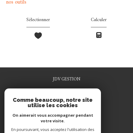
nos outils
Sélectionner
Calculer
JDV GESTION
0329915641
Comme beaucoup, notre site
jdv.gestion@wanadoo.fr
utilise les cookies
1 rue rené grosdidier
55200
commercy
On aimerait vous accompagner pendant
votre visite.
En poursuivant, vous acceptez l'utilisation des