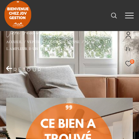
V
o
r
e
r
e
c
e
c
e
ACCUEIL
VENTE
PAGNY SUR MEUSE
MAISON
T11
Fr
L AMPLEUR D UN INTERIEUR
0
RETOUR