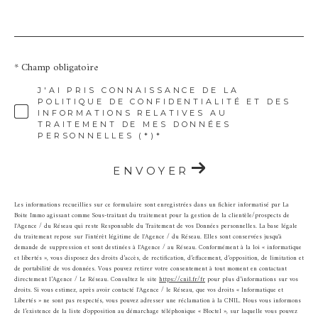
* Champ obligatoire
J'AI PRIS CONNAISSANCE DE LA
POLITIQUE DE CONFIDENTIALITÉ ET DES
INFORMATIONS RELATIVES AU
TRAITEMENT DE MES DONNÉES
PERSONNELLES (*)*
ENVOYER
Les informations recueillies sur ce formulaire sont enregistrées dans un fichier informatisé par La
Boite Immo agissant comme Sous-traitant du traitement pour la gestion de la clientèle/prospects de
l'Agence / du Réseau qui reste Responsable du Traitement de vos Données personnelles. La base légale
du traitement repose sur l'intérêt légitime de l'Agence / du Réseau. Elles sont conservées jusqu'à
demande de suppression et sont destinées à l'Agence / au Réseau. Conformément à la loi « informatique
et libertés », vous disposez des droits d’accès, de rectification, d’effacement, d’opposition, de limitation et
de portabilité de vos données. Vous pouvez retirer votre consentement à tout moment en contactant
directement l’Agence / Le Réseau. Consultez le site
https://cnil.fr/fr
pour plus d’informations sur vos
droits. Si vous estimez, après avoir contacté l'Agence / le Réseau, que vos droits « Informatique et
Libertés » ne sont pas respectés, vous pouvez adresser une réclamation à la CNIL. Nous vous informons
de l’existence de la liste d'opposition au démarchage téléphonique « Bloctel », sur laquelle vous pouvez