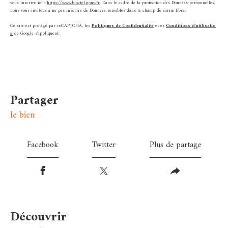
vous inscrire ici :
https://www.bloctel.gouv.fr
. Dans le cadre de la protection des Données personnelles,
nous vous invitons à ne pas inscrire de Données sensibles dans le champ de saisie libre.
Ce site est protégé par reCAPTCHA, les
Politiques de Confidentialité
et es
Conditions d'utilisatio
n
de Google s'appliquent.
partager
le bien
Facebook
Twitter
Plus de partage
découvrir