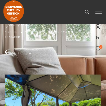
V
o
r
e
r
e
c
e
c
e
ACCUEIL
VENTE
NAIVES EN BLOIS
MAISON
T3
Fr
LE VIAGER
0
RETOUR