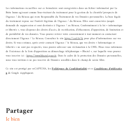
Les informations recueillies sur ce formulaire sont enregistrées dans un fichier informatisé par La
Boite Immo agissant comme Sous-traitant du traitement pour la gestion de la clientèle/prospects de
l'Agence / du Réseau qui reste Responsable du Traitement de vos Données personnelles. La base légale
du traitement repose sur l'intérêt légitime de l'Agence / du Réseau. Elles sont conservées jusqu'à
demande de suppression et sont destinées à l'Agence / au Réseau. Conformément à la loi « informatique
et libertés », vous disposez des droits d’accès, de rectification, d’effacement, d’opposition, de limitation et
de portabilité de vos données. Vous pouvez retirer votre consentement à tout moment en contactant
directement l’Agence / Le Réseau. Consultez le site
https://cnil.fr/fr
pour plus d’informations sur vos
droits. Si vous estimez, après avoir contacté l'Agence / le Réseau, que vos droits « Informatique et
Libertés » ne sont pas respectés, vous pouvez adresser une réclamation à la CNIL. Nous vous informons
de l’existence de la liste d'opposition au démarchage téléphonique « Bloctel », sur laquelle vous pouvez
vous inscrire ici :
https://www.bloctel.gouv.fr
. Dans le cadre de la protection des Données personnelles,
nous vous invitons à ne pas inscrire de Données sensibles dans le champ de saisie libre.
Ce site est protégé par reCAPTCHA, les
Politiques de Confidentialité
et es
Conditions d'utilisatio
n
de Google s'appliquent.
partager
le bien