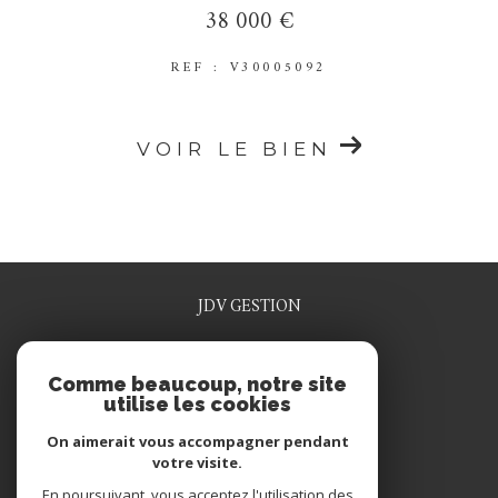
38 000 €
REF : V30005092
VOIR LE BIEN
JDV GESTION
0329915641
Comme beaucoup, notre site
jdv.gestion@wanadoo.fr
utilise les cookies
1 rue rené grosdidier
55200
commercy
On aimerait vous accompagner pendant
votre visite.
En poursuivant, vous acceptez l'utilisation des