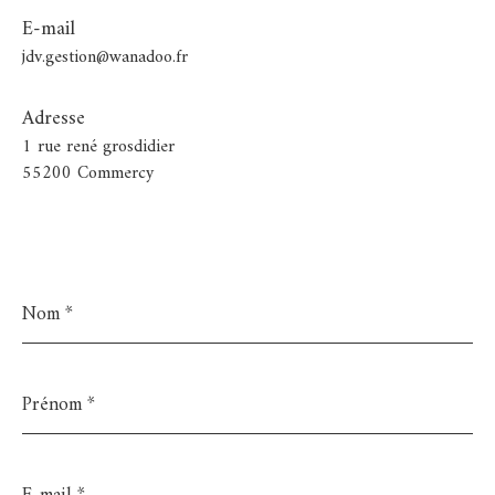
E-mail
jdv.gestion@wanadoo.fr
Adresse
1 rue rené grosdidier
55200 Commercy
Nom
*
Prénom
*
E-
mail