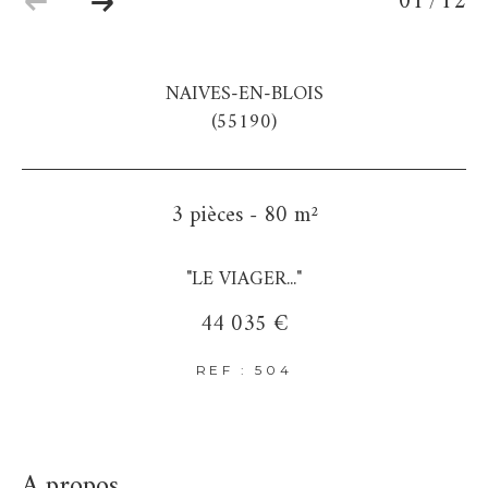
01
12
/
NAIVES-EN-BLOIS
(55190)
3 pièces - 80 m²
"LE VIAGER..."
44 035 €
REF : 504
a propos