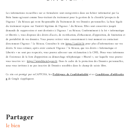
Les informations recueillies sur ce formulaire sont enregistrées dans un fichier informatisé par La
Boite Immo agissant comme Sous-traitant du traitement pour la gestion de la clientèle/prospects de
l'Agence / du Réseau qui reste Responsable du Traitement de vos Données personnelles. La base légale
du traitement repose sur l'intérêt légitime de l'Agence / du Réseau. Elles sont conservées jusqu'à
demande de suppression et sont destinées à l'Agence / au Réseau. Conformément à la loi « informatique
et libertés », vous disposez des droits d’accès, de rectification, d’effacement, d’opposition, de limitation et
de portabilité de vos données. Vous pouvez retirer votre consentement à tout moment en contactant
directement l’Agence / Le Réseau. Consultez le site
https://cnil.fr/fr
pour plus d’informations sur vos
droits. Si vous estimez, après avoir contacté l'Agence / le Réseau, que vos droits « Informatique et
Libertés » ne sont pas respectés, vous pouvez adresser une réclamation à la CNIL. Nous vous informons
de l’existence de la liste d'opposition au démarchage téléphonique « Bloctel », sur laquelle vous pouvez
vous inscrire ici :
https://www.bloctel.gouv.fr
. Dans le cadre de la protection des Données personnelles,
nous vous invitons à ne pas inscrire de Données sensibles dans le champ de saisie libre.
Ce site est protégé par reCAPTCHA, les
Politiques de Confidentialité
et es
Conditions d'utilisatio
n
de Google s'appliquent.
partager
le bien