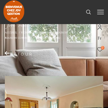
V
o
r
e
r
e
c
e
c
e
ACCUEIL
VENTE
COMMERCY
MAISON
T5
Fr
MAISON COMMERCY 5 PIECE S 169 M2
0
RETOUR