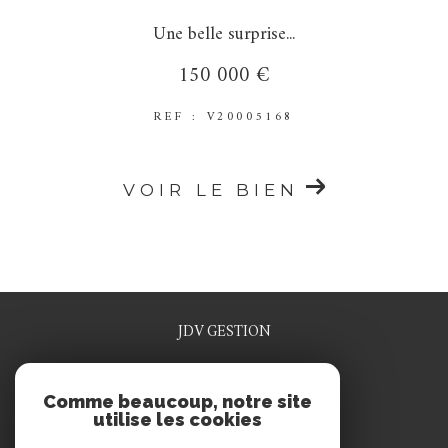
Une belle surprise...
150 000 €
REF : V20005168
VOIR LE BIEN
JDV GESTION
0329915641
Comme beaucoup, notre site
jdv.gestion@wanadoo.fr
utilise les cookies
1 rue rené grosdidier
55200
commercy