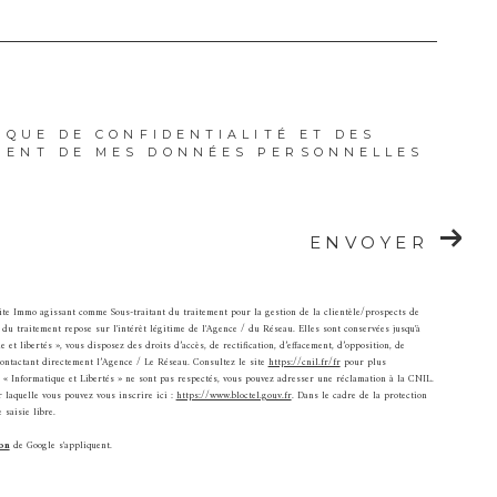
IQUE DE CONFIDENTIALITÉ ET DES
MENT DE MES DONNÉES PERSONNELLES
ENVOYER
oite Immo agissant comme Sous-traitant du traitement pour la gestion de la clientèle/prospects de
u traitement repose sur l'intérêt légitime de l'Agence / du Réseau. Elles sont conservées jusqu'à
 libertés », vous disposez des droits d’accès, de rectification, d’effacement, d’opposition, de
contactant directement l’Agence / Le Réseau. Consultez le site
https://cnil.fr/fr
pour plus
ts « Informatique et Libertés » ne sont pas respectés, vous pouvez adresser une réclamation à la CNIL.
 laquelle vous pouvez vous inscrire ici :
https://www.bloctel.gouv.fr
. Dans le cadre de la protection
saisie libre.
on
de Google s'appliquent.