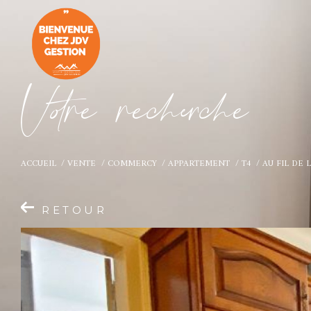
V
o
r
e
r
e
c
e
c
e
ACCUEIL
VENTE
COMMERCY
APPARTEMENT
T4
AU FIL DE 
RETOUR