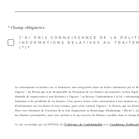
* Champ obligatoire
J'AI PRIS CONNAISSANCE DE LA POLIT
INFORMATIONS RELATIVES AU TRAITE
(*)*
Les informations recueillies sur ce formulaire sont enregistrées dans un fichier informatisé par La B
l'Agence / du Réseau qui reste Responsable du Traitement de vos Données personnelles. La base légale d
demande de suppression et sont destinées à l'Agence / au Réseau. Conformément à la loi « informatique et
limitation et de portabilité de vos données. Vous pouvez retirer votre consentement à tout moment en 
d’informations sur vos droits. Si vous estimez, après avoir contacté l'Agence / le Réseau, que vos droi
Nous vous informons de l’existence de la liste d'opposition au démarchage téléphonique « Bloctel », sur
des Données personnelles, nous vous invitons à ne pas inscrire de Données sensibles dans le champ de 
Ce site est protégé par reCAPTCHA, les
Politiques de Confidentialité
et es
Conditions d'utilisati