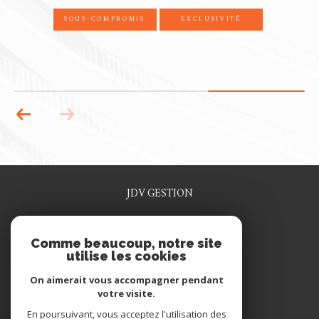
SOUS-COMPROMIS
EXCLUSIVITÉ
JDV GESTION
0329915641
Comme beaucoup, notre site
jdv.gestion@wanadoo.fr
utilise les cookies
1 rue rené grosdidier
55200
commercy
On aimerait vous accompagner pendant
votre visite.
En poursuivant, vous acceptez l'utilisation des