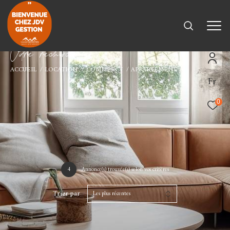
V
o
r
e
r
e
c
e
c
e
ACCUEIL
LOCATION
COMMERCY
APPARTEMENT
Fr
0
4
Annonce(s) trouvée(s) selon vos critères
Trier par
Les plus récentes